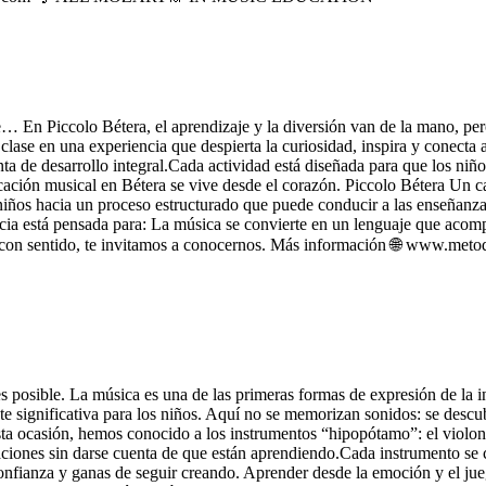
 En Piccolo Bétera, el aprendizaje y la diversión van de la mano, pero 
ase en una experiencia que despierta la curiosidad, inspira y conecta 
ta de desarrollo integral.Cada actividad está diseñada para que los niñ
ucación musical en Bétera se vive desde el corazón. Piccolo Bétera Un 
ños hacia un proceso estructurado que puede conducir a las enseñanzas 
 está pensada para: La música se convierte en un lenguaje que acompa
iz y con sentido, te invitamos a conocernos. Más información 🌐 ww
 posible. La música es una de las primeras formas de expresión de la i
nte significativa para los niños. Aquí no se memorizan sonidos: se des
sta ocasión, hemos conocido a los instrumentos “hipopótamo”: el violon
aciones sin darse cuenta de que están aprendiendo.Cada instrumento se 
confianza y ganas de seguir creando. Aprender desde la emoción y el ju