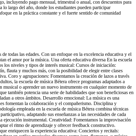
go, incluyendo pago mensual, trimestral o anual, con descuentos para
 a lo largo del año, donde los estudiantes pueden participar
foque en la práctica constante y el fuerte sentido de comunidad
 de todas las edades. Con un enfoque en la excelencia educativa y el
tan el amor por la música. Una oferta educativa diversa En la escuela
 los niveles y tipos de interés musical: Cursos de iniciación:
n, flauta y muchos más, con la posibilidad de elegir entre clases
tiva. Coro y agrupaciones: Fomentamos la creación de lazos a través
adultos, la escuela de música Bétera ofrece programas adaptados a
sión musical o aprender un nuevo instrumento en cualquier momento de
 que también potencia una serie de habilidades que son beneficiosas en
asladan a otros ámbitos. Desarrollo emocional: La música es una
nes fomentan la colaboración y el compañerismo. Disciplina y
todología empleada en la escuela de música Bétera combina técnicas
participativo, adaptando sus enseñanzas a las necesidades de cada
 la ejecución instrumental. Creatividad: Fomentamos la improvisación
tar el ritmo de aprendizaje y ofrecer feedback constructivo.
ue enriquecen la experiencia educativa: Conciertos y recitals: