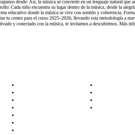
trabajamos desde: Así, la música se convierte en un lenguaje natural q
rollo: Cada niño encuentra su lugar dentro de la música, desde la alegrí
istema educativo donde la música se vive con sentido y coherencia. For
ditar tu centro para el curso 2025–2026, llevando esta metodología a 
 motivado y conectado con la música, te invitamos a descubrirnos. Má
MENÚ
SÍGUENOS
Inicio
Facebook
Sobre Nosotros
Instagram
Enseñanzas
Youtube
Profesorado
Método All Mozart
Documentos
Noticias
Agenda