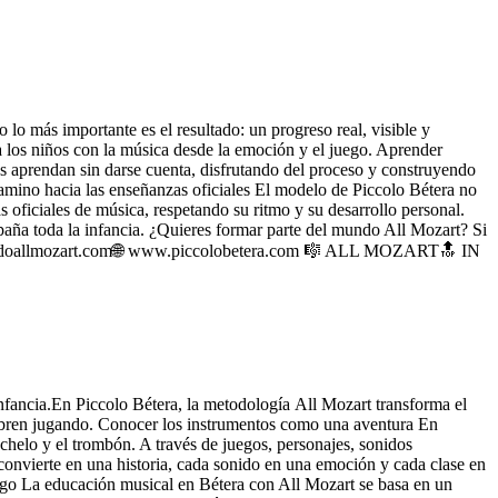
lo más importante es el resultado: un progreso real, visible y
a los niños con la música desde la emoción y el juego. Aprender
os aprendan sin darse cuenta, disfrutando del proceso y construyendo
camino hacia las enseñanzas oficiales El modelo de Piccolo Bétera no
oficiales de música, respetando su ritmo y su desarrollo personal.
ña toda la infancia. ¿Quieres formar parte del mundo All Mozart? Si
w.metodoallmozart.com🌐 www.piccolobetera.com 🎼 ALL MOZART🔝 IN
nfancia.En Piccolo Bétera, la metodología All Mozart transforma el
cubren jugando. Conocer los instrumentos como una aventura En
chelo y el trombón. A través de juegos, personajes, sonidos
convierte en una historia, cada sonido en una emoción y cada clase en
ego La educación musical en Bétera con All Mozart se basa en un