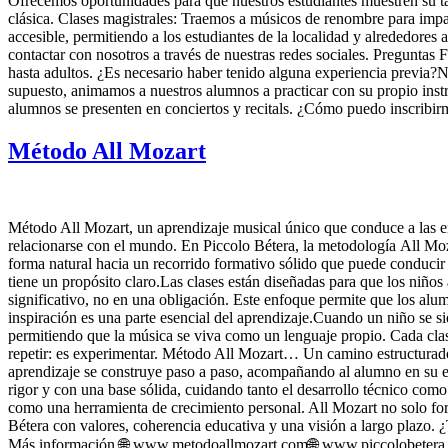
Ofrecemos oportunidades para que nuestros estudiantes muestren su tal
clásica. Clases magistrales: Traemos a músicos de renombre para impa
accesible, permitiendo a los estudiantes de la localidad y alrededores 
contactar con nosotros a través de nuestras redes sociales. Preguntas
hasta adultos. ¿Es necesario haber tenido alguna experiencia previa?
supuesto, animamos a nuestros alumnos a practicar con su propio inst
alumnos se presenten en conciertos y recitals. ¿Cómo puedo inscribirme
Método All Mozart
Método All Mozart, un aprendizaje musical único que conduce a las ens
relacionarse con el mundo. En Piccolo Bétera, la metodología All Moz
forma natural hacia un recorrido formativo sólido que puede conducir 
tiene un propósito claro.Las clases están diseñadas para que los niños
significativo, no en una obligación. Este enfoque permite que los alu
inspiración es una parte esencial del aprendizaje.Cuando un niño se
permitiendo que la música se viva como un lenguaje propio. Cada clas
repetir: es experimentar. Método All Mozart… Un camino estructurado 
aprendizaje se construye paso a paso, acompañando al alumno en su evol
rigor y con una base sólida, cuidando tanto el desarrollo técnico co
como una herramienta de crecimiento personal. All Mozart no solo for
Bétera con valores, coherencia educativa y una visión a largo plazo. ¿
Más información 🌐 www.metodoallmozart.com🌐 www.piccolo