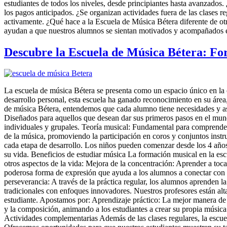
estudiantes de todos los niveles, desde principiantes hasta avanzado
los pagos anticipados. ¿Se organizan actividades fuera de las clases reg
activamente. ¿Qué hace a la Escuela de Música Bétera diferente de otr
ayudan a que nuestros alumnos se sientan motivados y acompañados e
Descubre la Escuela de Música Bétera: Fo
La escuela de música Bétera se presenta como un espacio único en la 
desarrollo personal, esta escuela ha ganado reconocimiento en su áre
de música Bétera, entendemos que cada alumno tiene necesidades y aspir
Diseñados para aquellos que desean dar sus primeros pasos en el mundo
individuales y grupales. Teoría musical: Fundamental para comprender
de la música, promoviendo la participación en coros y conjuntos inst
cada etapa de desarrollo. Los niños pueden comenzar desde los 4 años
su vida. Beneficios de estudiar música La formación musical en la esc
otros aspectos de la vida: Mejora de la concentración: Aprender a toc
poderosa forma de expresión que ayuda a los alumnos a conectar con 
perseverancia: A través de la práctica regular, los alumnos aprenden
tradicionales con enfoques innovadores. Nuestros profesores están al
estudiante. Apostamos por: Aprendizaje práctico: La mejor manera de a
y la composición, animando a los estudiantes a crear su propia música
Actividades complementarias Además de las clases regulares, la escuel