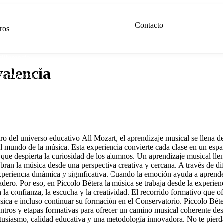
Contacto
ros
diferencia?
lumnos con futuro
valencia
es para todos
tividad
nes
as
o del universo educativo All Mozart, el aprendizaje musical se llena d
años
l mundo de la música. Esta experiencia convierte cada clase en un espaci
ños
que despierta la curiosidad de los alumnos. Un aprendizaje musical ll
años
bran la música desde una perspectiva creativa y cercana. A través de d
n enseñanza oficial y profesional
xperiencia dinámica y significativa. Cuando la emoción ayuda a aprend
dero. Por eso, en Piccolo Bétera la música se trabaja desde la experien
oderna
en la confianza, la escucha y la creatividad. El recorrido formativo qu
 Violín
úsica e incluso continuar su formación en el Conservatorio. Piccolo Bé
 piano
entros y etapas formativas para ofrecer un camino musical coherente des
 Guitarra
tusiasmo, calidad educativa y una metodología innovadora. No te pier