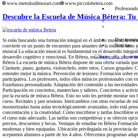
🌐 www.metodoallmozart.com🌐 www.piccolobetera.com
Profesorad
Descubre la Escuela de Música Bétera: Tu
Profesora
Informació
Documento
Si estás buscando una formación integral en el ámbito musical, la esc
Noticias
convierte en un punto de encuentro para amantes de la música, tanto j
musical La educación musical es fundamental en el desarrollo integral
desarrollo cognitivo y emocional. En Bétera, nuestra escuela ofrece u
Bétera La escuela de música Bétera dispone de una oferta variada que 
Clarinete, piano, guitarra, violonchelo, entre otros. Cursos grupales
entender mejor la música. Prevención de lesiones: Formación sobre e
participativa. Los profesores, todos ellos músicos profesionales con 
Enseñanza personalizada: Adaptación del contenido a las necesidades 
Participación en conciertos, masterclass y talleres. Conciertos y acti
por la escuela de música Bétera. Esto no solo les permite mostrar sus 
curso. Recitales y jam sessions. Intercambios con otras escuelas de m
insonorizadas hasta aulas tecnológicamente avanzadas, todo está pensad
concentración y la creatividad. Cómo inscribirse y tarifas Inscribirse
el curso más adecuado. Las tarifas son competitivas y se ofrecen opcio
precios, descuentos y becas. Ventajas de estudiar en Bétera Formación
modernas y bien equipadas. Ubicación privilegiada en la provincia d
aceptamos alumnos a partir de los 4 años. Ofrecemos programas adapta