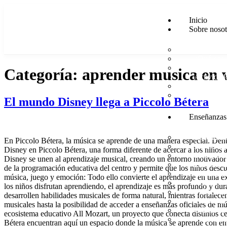
Inicio
Sobre nosot
Nosotros
¿Qué nos 
Creamos a
Categoría:
aprender musica en 
Actividad
Intensa ac
Instalacio
El mundo Disney llega a Piccolo Bétera
Enseñanzas
Enseñanz
En Piccolo Bétera, la música se aprende de una manera especial. Dentr
De 1 a 2 
Disney en Piccolo Bétera, una forma diferente de acercar a los niños a
de 3 a 6 a
Disney se unen al aprendizaje musical, creando un entorno motivador 
De 6 a 8 
de la programación educativa del centro y permite que los niños descu
Preparació
música, juego y emoción: Todo ello convierte el aprendizaje en una e
Adultos
los niños disfrutan aprendiendo, el aprendizaje es más profundo y dura
Música m
desarrollen habilidades musicales de forma natural, mientras fortalec
Clases de
musicales hasta la posibilidad de acceder a enseñanzas oficiales de m
Clases de
ecosistema educativo All Mozart, un proyecto que conecta distintos c
Clases de
Bétera encuentran aquí un espacio donde la música se aprende con en