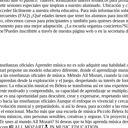
ento ante el público. Talleres: Realizamos talleres temáticos para prof
rtir sesiones especiales que inspiran a nuestro alumnado. Ubicación y 
acceder fácilmente a nuestra oferta educativa. Para más información sobr
 Frecuentes (FAQ) ¿Qué edades tienen que tener los alumnos para inscrib
No, ofrecemos cursos para principiantes y también para quienes desean 
rumento para una mejor adaptación. ¿La escuela organiza conciertos?Sí
?Puedes inscribirte a través de nuestra página web o en la secretaria d
eñanzas oficiales Aprender música no es solo adquirir una habilidad art
art propone un modelo educativo diferente, donde el aprendizaje musica
a las enseñanzas oficiales de música. Método All Mozart, cuando la cur
 aprendan desde la exploración y el juego, despertando su interés de for
mnos: La educación musical en Bétera se transforma así en una experienc
 siente motivado y comprendido, su capacidad de aprendizaje se multipl
e es una oportunidad para descubrir, crear y expresarse, respetando si
hacia las enseñanzas oficiales Aunque el enfoque es vivencial y cerca
ución musical y preparándolo, si así lo desea, para acceder a las enseñ
mo el emocional. Mucho más que una escuela de música Piccolo Bétera f
ma músicos, sino personas sensibles, creativas y seguras. Un proyecto 
Te unes al mundo All Mozart? Si deseas que tu hijo aprenda música desde
betera.com 🎼 ALL MOZART🔝 IN MUSIC EDUCATION