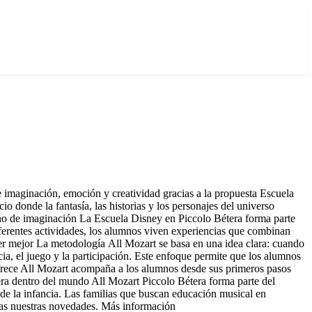
e imaginación, emoción y creatividad gracias a la propuesta Escuela
o donde la fantasía, las historias y los personajes del universo
eno de imaginación La Escuela Disney en Piccolo Bétera forma parte
iferentes actividades, los alumnos viven experiencias que combinan
er mejor La metodología All Mozart se basa en una idea clara: cuando
cia, el juego y la participación. Este enfoque permite que los alumnos
e ofrece All Mozart acompaña a los alumnos desde sus primeros pasos
tera dentro del mundo All Mozart Piccolo Bétera forma parte del
de la infancia. Las familias que buscan educación musical en
das nuestras novedades. Más información