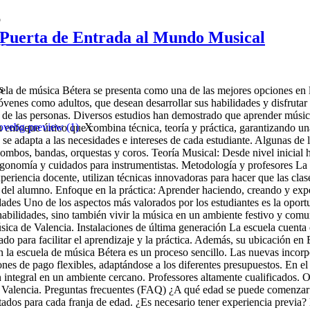
o
 Puerta de Entrada al Mundo Musical
do
n general sobre el profesorado
s
uela de música Bétera se presenta como una de las mejores opciones en l
óvenes como adultos, que desean desarrollar sus habilidades y disfrutar
 de las personas. Diversos estudios han demostrado que aprender música
X
n enfoque único que combina técnica, teoría y práctica, garantizando un
se adapta a las necesidades e intereses de cada estudiante. Algunas de 
: Combos, bandas, orquestas y coros. Teoría Musical: Desde nivel inicia
rgonomía y cuidados para instrumentistas. Metodología y profesores La
experiencia docente, utilizan técnicas innovadoras para hacer que las cl
del alumno. Enfoque en la práctica: Aprender haciendo, creando y expe
vidades Uno de los aspectos más valorados por los estudiantes es la oport
habilidades, sino también vivir la música en un ambiente festivo y comu
úsica de Valencia. Instalaciones de última generación La escuela cuent
o para facilitar el aprendizaje y la práctica. Además, su ubicación en Bé
 en la escuela de música Bétera es un proceso sencillo. Las nuevas incor
nes de pago flexibles, adaptándose a los diferentes presupuestos. En el
 integral en un ambiente cercano. Professores altamente cualificados. O
e Valencia. Preguntas frecuentes (FAQ) ¿A qué edad se puede comenzar 
dos para cada franja de edad. ¿Es necesario tener experiencia previa? 