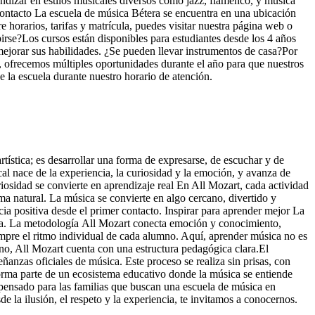
undizar en estilos musicales diversos como jazz, flamenco, y música
contacto La escuela de música Bétera se encuentra en una ubicación
e horarios, tarifas y matrícula, puedes visitar nuestra página web o
irse?Los cursos están disponibles para estudiantes desde los 4 años
mejorar sus habilidades. ¿Se pueden llevar instrumentos de casa?Por
, ofrecemos múltiples oportunidades durante el año para que nuestros
e la escuela durante nuestro horario de atención.
ística; es desarrollar una forma de expresarse, de escuchar y de
l nace de la experiencia, la curiosidad y la emoción, y avanza de
iosidad se convierte en aprendizaje real En All Mozart, cada actividad
ma natural. La música se convierte en algo cercano, divertido y
ia positiva desde el primer contacto. Inspirar para aprender mejor La
ica. La metodología All Mozart conecta emoción y conocimiento,
empre el ritmo individual de cada alumno. Aquí, aprender música no es
no, All Mozart cuenta con una estructura pedagógica clara.El
anzas oficiales de música. Este proceso se realiza sin prisas, con
orma parte de un ecosistema educativo donde la música se entiende
pensado para las familias que buscan una escuela de música en
 la ilusión, el respeto y la experiencia, te invitamos a conocernos.