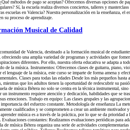
s. ¿Qué métodos de pago se aceptan? Ofrecemos diversas opciones de pa
ulares? Sí, la escuela realiza diversos conciertos, talleres y masterclass
as escuelas en Valencia? Nuestra personalización en la enseñanza, el en
n su proceso de aprendizaje.
rmación Musical de Calidad
comunidad de Valencia, destinado a la formación musical de estudiantes
a, ofreciendo una amplia variedad de programas y actividades que fomen
aciones diferentes. Por ello, nuestra oferta educativa se adapta a todos
 de la música. Instrumentos: Ofrecemos clases de guitarra, piano, violí
 el lenguaje de la música, este curso se imparte de forma amena y efec
rumentales. Clases para todas las edades Desde los más pequeños hasta 
, mientras que los adultos tienen la oportunidad de redescubrir su pa
uela de música Bétera no solo se centra en la técnica instrumental, sino
ar un instrumento requiere atención y dedicación, habilidades que se tr
sus emociones. Trabajo en equipo: Las clases grupales y las agrupacio
 la importancia del esfuerzo constante. Metodología de enseñanza La me
tamente cualificados y se comprometen a crear un ambiente motivador y 
prender música es a través de la práctica, por lo que se da prioridad a
. Evaluaciones constantes: Realizamos evaluaciones periódicas para adap
a de música Bétera organiza una serie de actividades complementarias q