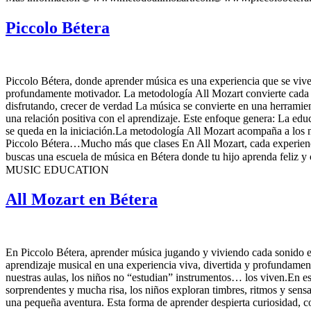
Piccolo Bétera
Piccolo Bétera, donde aprender música es una experiencia que se vive…
profundamente motivador. La metodología All Mozart convierte cada cl
disfrutando, crecer de verdad La música se convierte en una herramien
una relación positiva con el aprendizaje. Este enfoque genera: La ed
se queda en la iniciación.La metodología All Mozart acompaña a los ni
Piccolo Bétera…Mucho más que clases En All Mozart, cada experiencia
buscas una escuela de música en Bétera donde tu hijo aprenda fel
MUSIC EDUCATION
All Mozart en Bétera
En Piccolo Bétera, aprender música jugando y viviendo cada sonido es
aprendizaje musical en una experiencia viva, divertida y profundame
nuestras aulas, los niños no “estudian” instrumentos… los viven.En e
sorprendentes y mucha risa, los niños exploran timbres, ritmos y sens
una pequeña aventura. Esta forma de aprender despierta curiosidad, 